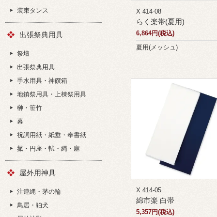
装束タンス
X 414-08
らく楽帯(夏用)
6,864円(税込)
出張祭典用具
夏用(メッシュ)
祭壇
出張祭典用具
手水用具・神饌箱
地鎮祭用具・上棟祭用具
榊・笹竹
幕
祝詞用紙・紙垂・奉書紙
菰・円座・軾・縄・麻
屋外用神具
X 414-05
注連縄・茅の輪
綿市楽 白帯
鳥居・狛犬
5,357円(税込)