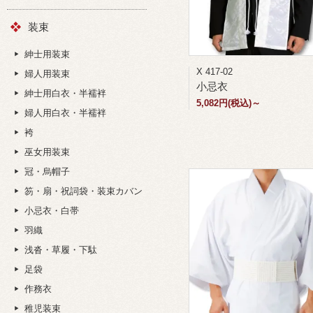
装束
紳士用装束
X 417-02
婦人用装束
小忌衣
紳士用白衣・半襦袢
5,082円(税込)～
婦人用白衣・半襦袢
袴
巫女用装束
冠・烏帽子
笏・扇・祝詞袋・装束カバン
小忌衣・白帯
羽織
浅沓・草履・下駄
足袋
作務衣
稚児装束