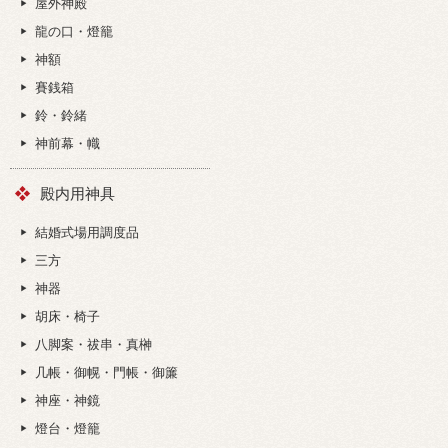
屋外神殿
龍の口・燈籠
神額
賽銭箱
鈴・鈴緒
神前幕・幟
殿内用神具
結婚式場用調度品
三方
神器
胡床・椅子
八脚案・祓串・真榊
几帳・御幌・門帳・御簾
神座・神鏡
燈台・燈籠