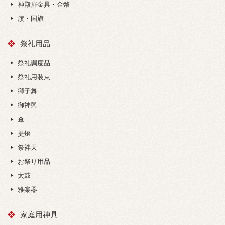
神殿扉金具・金幣
旗・国旗
祭礼用品
祭礼調度品
祭礼用装束
獅子舞
御神輿
傘
提燈
祭袢天
お祭り用品
太鼓
雅楽器
家庭用神具