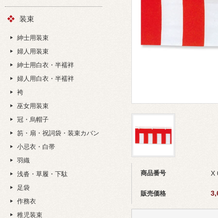
装束
紳士用装束
婦人用装束
紳士用白衣・半襦袢
婦人用白衣・半襦袢
袴
巫女用装束
冠・烏帽子
笏・扇・祝詞袋・装束カバン
小忌衣・白帯
羽織
商品番号
X 
浅沓・草履・下駄
足袋
3
販売価格
作務衣
稚児装束