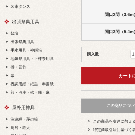
装束タンス
間口2間（3.6m
出張祭典用具
間口3間（5.4m
祭壇
出張祭典用具
手水用具・神饌箱
購入数
地鎮祭用具・上棟祭用具
榊・笹竹
幕
祝詞用紙・紙垂・奉書紙
菰・円座・軾・縄・麻
この商品につい
屋外用神具
注連縄・茅の輪
この商品を友達に教え
鳥居・狛犬
特定商取引法に基づく表記