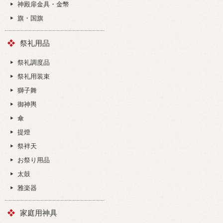
神殿扉金具・金幣
旗・国旗
祭礼用品
祭礼調度品
祭礼用装束
獅子舞
御神輿
傘
提燈
祭袢天
お祭り用品
太鼓
雅楽器
家庭用神具