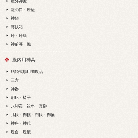
屋外神殿
龍の口・燈籠
神額
賽銭箱
鈴・鈴緒
神前幕・幟
殿内用神具
結婚式場用調度品
三方
神器
胡床・椅子
八脚案・祓串・真榊
几帳・御幌・門帳・御簾
神座・神鏡
燈台・燈籠